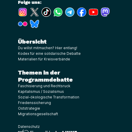
Folge uns:
(Link öffnet ein neues Fenster)
(Link öffnet ein neues Fenster)
(Link öffnet ein neues Fenster)
(Link öffnet ein neues Fenster)
(Link öffnet ein neues Fenster)
(Link öffnet ein neues Fe
(Link öffnet ein n
(Link öffne
(Link öffnet ein neues Fenster)
(Link öffnet ein neues Fenster)
Übersicht
Du willst mitmachen? Hier entlang!
Kodex für eine solidarische Debatte
Materialien für Kreisverbände
Themen in der
Programmdebatte
Faschisierung und Rechtsruck
Kapitalismus / Sozialismus
Sozial-ökologische Transformation
Friedenssicherung
Oststrategie
Migrationsgesellschaft
Datenschutz
(Link öffnet ein neues Fenster)