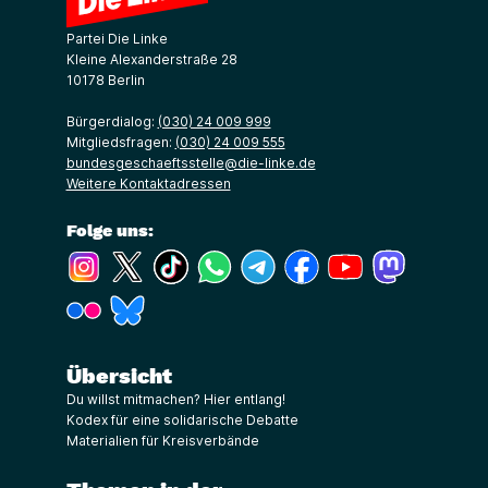
Partei Die Linke
Kleine Alexanderstraße 28
10178 Berlin
Bürgerdialog:
(030) 24 009 999
Mitgliedsfragen:
(030) 24 009 555
bundesgeschaeftsstelle@die-linke.de
Weitere Kontaktadressen
Folge uns:
(Link öffnet ein neues Fenster)
(Link öffnet ein neues Fenster)
(Link öffnet ein neues Fenster)
(Link öffnet ein neues Fenster)
(Link öffnet ein neues Fenster)
(Link öffnet ein neues Fe
(Link öffnet ein n
(Link öffne
(Link öffnet ein neues Fenster)
(Link öffnet ein neues Fenster)
Übersicht
Du willst mitmachen? Hier entlang!
Kodex für eine solidarische Debatte
Materialien für Kreisverbände