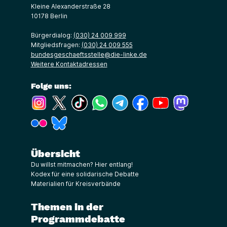
Kleine Alexanderstraße 28
10178 Berlin
Bürgerdialog:
(030) 24 009 999
Mitgliedsfragen:
(030) 24 009 555
bundesgeschaeftsstelle@die-linke.de
Weitere Kontaktadressen
Folge uns:
(Link öffnet ein neues Fenster)
(Link öffnet ein neues Fenster)
(Link öffnet ein neues Fenster)
(Link öffnet ein neues Fenster)
(Link öffnet ein neues Fenster)
(Link öffnet ein neues Fe
(Link öffnet ein n
(Link öffne
(Link öffnet ein neues Fenster)
(Link öffnet ein neues Fenster)
Übersicht
Du willst mitmachen? Hier entlang!
Kodex für eine solidarische Debatte
Materialien für Kreisverbände
Themen in der
Programmdebatte