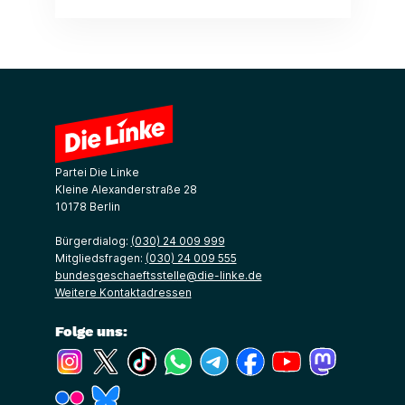
Partei Die Linke
Kleine Alexanderstraße 28
10178 Berlin
Bürgerdialog:
(030) 24 009 999
Mitgliedsfragen:
(030) 24 009 555
bundesgeschaeftsstelle@die-linke.de
Weitere Kontaktadressen
Folge uns:
(Link öffnet ein neues Fenster)
(Link öffnet ein neues Fenster)
(Link öffnet ein neues Fenster)
(Link öffnet ein neues Fenster)
(Link öffnet ein neues Fenster)
(Link öffnet ein neues Fe
(Link öffnet ein n
(Link öffne
(Link öffnet ein neues Fenster)
(Link öffnet ein neues Fenster)