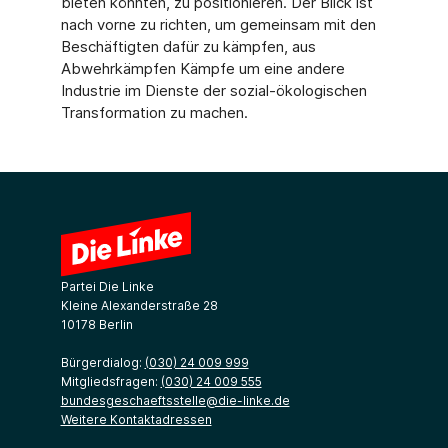
bieten könnten, zu positionieren. Der Blick ist
nach vorne zu richten, um gemeinsam mit den
Beschäftigten dafür zu kämpfen, aus
Abwehrkämpfen Kämpfe um eine andere
Industrie im Dienste der sozial-ökologischen
Transformation zu machen.
Partei Die Linke
Kleine Alexanderstraße 28
10178 Berlin
Bürgerdialog:
(030) 24 009 999
Mitgliedsfragen:
(030) 24 009 555
bundesgeschaeftsstelle@die-linke.de
Weitere Kontaktadressen