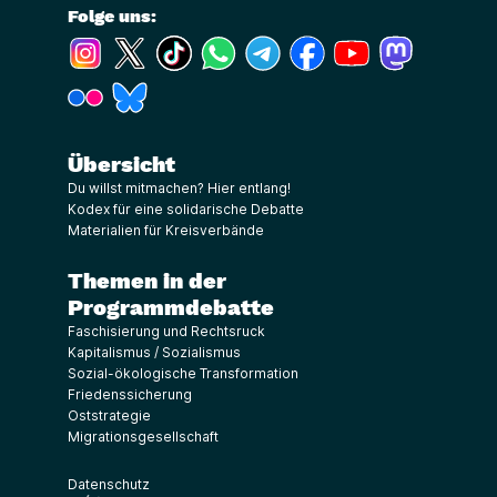
Folge uns:
(Link öffnet ein neues Fenster)
(Link öffnet ein neues Fenster)
(Link öffnet ein neues Fenster)
(Link öffnet ein neues Fenster)
(Link öffnet ein neues Fenster)
(Link öffnet ein neues Fe
(Link öffnet ein n
(Link öffne
(Link öffnet ein neues Fenster)
(Link öffnet ein neues Fenster)
Übersicht
Du willst mitmachen? Hier entlang!
Kodex für eine solidarische Debatte
Materialien für Kreisverbände
Themen in der
Programmdebatte
Faschisierung und Rechtsruck
Kapitalismus / Sozialismus
Sozial-ökologische Transformation
Friedenssicherung
Oststrategie
Migrationsgesellschaft
Datenschutz